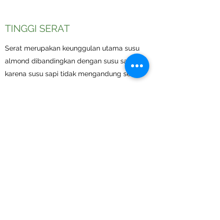
TINGGI SERAT
Serat merupakan keunggulan utama susu
almond dibandingkan dengan susu sapi
karena susu sapi tidak mengandung serat.
Serat berguna untuk menjaga kesehatan
pencernaan dengan cara membantu
pertumbuhan bakteria baik. Selain itu,
serat juga dapat membantu mengontrol
berat badan karena memberi rasa
kenyang lebih lama.
Satu sachet/sajian ALMONA (25g)
mengandung serat setara dengan 12 butir
almond.