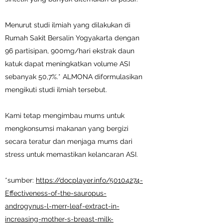
Menurut studi ilmiah yang dilakukan di
Rumah Sakit Bersalin Yogyakarta dengan
96 partisipan, 900mg/hari ekstrak daun
katuk dapat meningkatkan volume ASI
sebanyak 50,7%.* ALMONA diformulasikan
mengikuti studi ilmiah tersebut.
Kami tetap mengimbau mums untuk
mengkonsumsi makanan yang bergizi
secara teratur dan menjaga mums dari
stress untuk memastikan kelancaran ASI.
*sumber:
https://docplayer.info/50104274-
Effectiveness-of-the-sauropus-
androgynus-l-merr-leaf-extract-in-
increasing-mother-s-breast-milk-