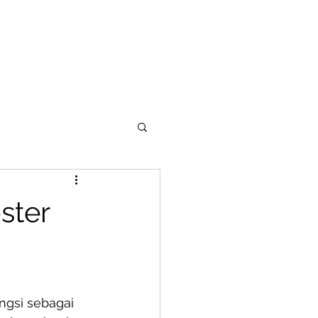
Partner with Barefood
Contact
E-Book
Career
ster
gsi sebagai 