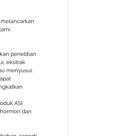
 melancarkan 
lami.
an penelitian 
i, ekstrak 
bu menyusui.
apat 
ingkatkan 
oduk ASI 
 hormon dan 
ahan, seperti 