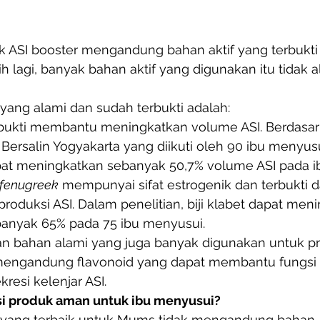
 ASI booster mengandung bahan aktif yang terbukti
ih lagi, banyak bahan aktif yang digunakan itu tidak a
yang alami dan sudah terbukti adalah:
bukti membantu meningkatkan volume ASI. Berdasark
Bersalin Yogyakarta yang diikuti oleh 90 ibu menyusu
at meningkatkan sebanyak 50,7% volume ASI pada i
fenugreek
 mempunyai sifat estrogenik dan terbukti d
oduksi ASI. Dalam penelitian, biji klabet dapat men
anyak 65% pada 75 ibu menyusui.
 bahan alami yang juga banyak digunakan untuk pr
 mengandung flavonoid yang dapat membantu fungsi
resi kelenjar ASI.
si produk aman untuk ibu menyusui?
 yang terbaik untuk Mums tidak mengandung bahan-b