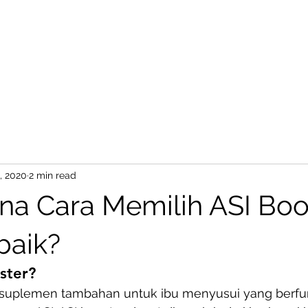
BareProducts
BareProcess
, 2020
2 min read
a Cara Memilih ASI Boo
baik?
ster?
 suplemen tambahan untuk ibu menyusui yang berfun