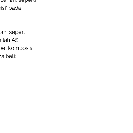
si' pada 
n, seperti 
lah ASI 
abel komposisi 
s beli: