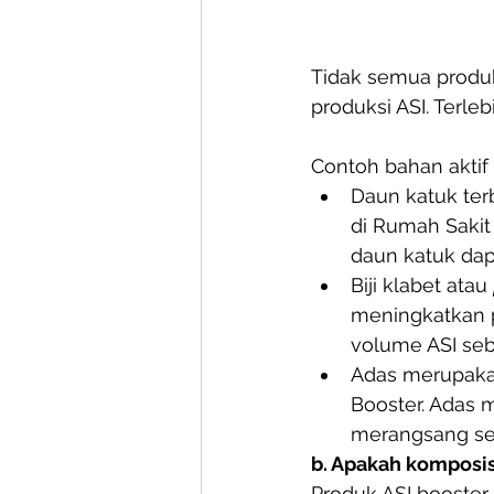
Tidak semua produk
produksi ASI. Terleb
Contoh bahan aktif 
Daun katuk ter
di Rumah Sakit 
daun katuk dap
Biji klabet atau 
meningkatkan pr
volume ASI seb
Adas merupakan
Booster. Adas
merangsang sek
b. Apakah komposi
Produk ASI booster