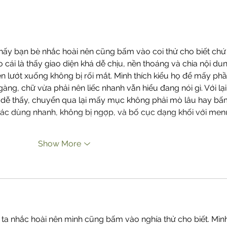
Daun Katuk dapat
Hati-
Meningkatkan Produksi ASI,
Meme
Mitos atau Fakta?
Ini 
thấy bạn bè nhắc hoài nên cũng bấm vào coi thử cho biết chứ
o cái là thấy giao diện khá dễ chịu, nền thoáng và chia nội du
ên lướt xuống không bị rối mắt. Mình thích kiểu họ để mấy phầ
àng, chữ vừa phải nên liếc nhanh vẫn hiểu đang nói gì. Với lại
 dễ thấy, chuyển qua lại mấy mục không phải mò lâu hay bấ
ác dùng nhanh, không bị ngợp, và bố cục dạng khối với men
Show More
 ta nhắc hoài nên mình cũng bấm vào nghía thử cho biết. Mìn