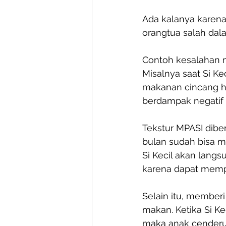
Ada kalanya karena 
orangtua salah dal
Contoh kesalahan m
Misalnya saat Si Ke
makanan cincang ha
berdampak negatif 
Tekstur MPASI dibe
bulan sudah bisa m
Si Kecil akan langs
karena dapat mempe
Selain itu, member
makan. Ketika Si Ke
maka anak cenderun