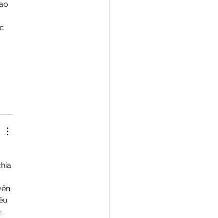
ao 
c 
 
 
hia 
 
yển 
ều 
g…