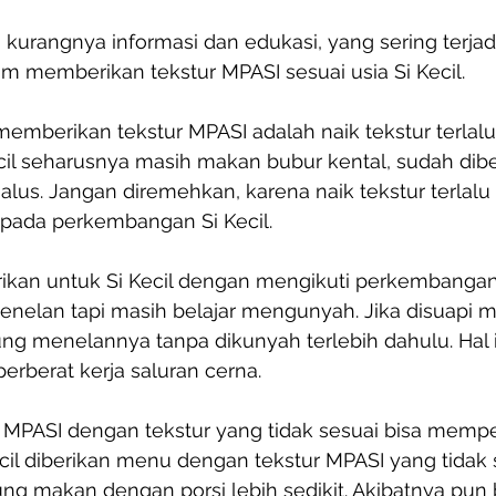
kurangnya informasi dan edukasi, yang sering terjad
am memberikan tekstur MPASI sesuai usia Si Kecil.
emberikan tekstur MPASI adalah naik tekstur terlalu 
cil seharusnya masih makan bubur kental, sudah dibe
lus. Jangan diremehkan, karena naik tekstur terlalu
pada perkembangan Si Kecil.
rikan untuk Si Kecil dengan mengikuti perkembangan
enelan tapi masih belajar mengunyah. Jika disuapi m
ung menelannya tanpa dikunyah terlebih dahulu. Hal 
rberat kerja saluran cerna.
i MPASI dengan tekstur yang tidak sesuai bisa mempe
cil diberikan menu dengan tekstur MPASI yang tidak 
g makan dengan porsi lebih sedikit. 
Akibatnya pun 