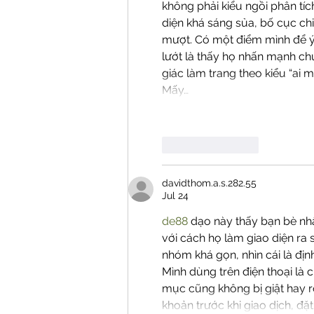
không phải kiểu ngồi phân tích
diện khá sáng sủa, bố cục ch
mượt. Có một điểm mình để ý 
lướt là thấy họ nhấn mạnh ch
giác làm trang theo kiểu “ai 
Mấy…
Like
Reply
davidthom.a.s.282.55
Jul 24
de88
 dạo này thấy bạn bè nh
với cách họ làm giao diện ra 
nhóm khá gọn, nhìn cái là địn
Mình dùng trên điện thoại là 
mục cũng không bị giật hay rố
khoản trước khi giao dịch, đ