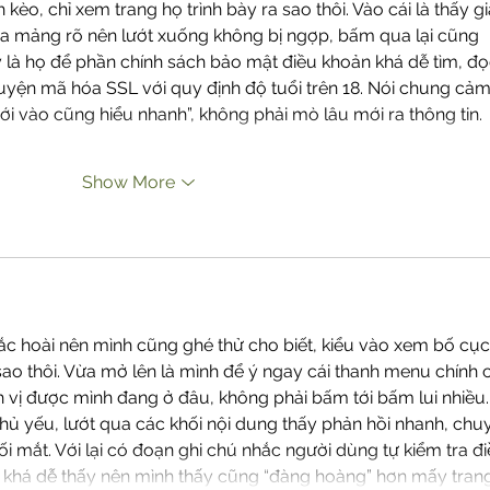
 kèo, chỉ xem trang họ trình bày ra sao thôi. Vào cái là thấy gi
ia mảng rõ nên lướt xuống không bị ngợp, bấm qua lại cũng 
là họ để phần chính sách bảo mật điều khoản khá dễ tìm, đọ
uyện mã hóa SSL với quy định độ tuổi trên 18. Nói chung cảm
mới vào cũng hiểu nhanh”, không phải mò lâu mới ra thông tin. 
Show More
ắc hoài nên mình cũng ghé thử cho biết, kiểu vào xem bố cục
sao thôi. Vừa mở lên là mình để ý ngay cái thanh menu chính c
h vị được mình đang ở đâu, không phải bấm tới bấm lui nhiều.
chủ yếu, lướt qua các khối nội dung thấy phản hồi nhanh, chu
i mắt. Với lại có đoạn ghi chú nhắc người dùng tự kiểm tra đi
ặt khá dễ thấy nên mình thấy cũng “đàng hoàng” hơn mấy tran