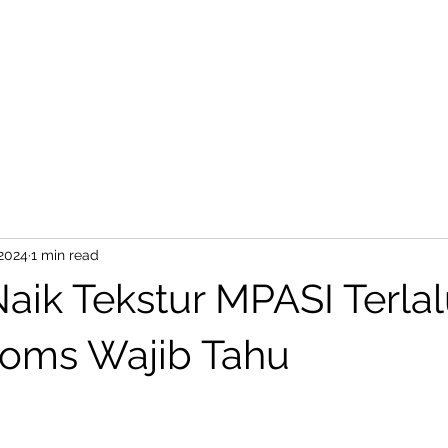
BareProducts
BareProcess
 2024
1 min read
aik Tekstur MPASI Terla
oms Wajib Tahu