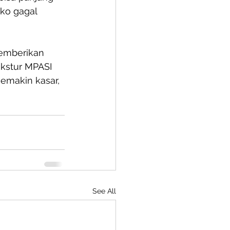
ko gagal 
emberikan 
ekstur MPASI 
emakin kasar, 
See All