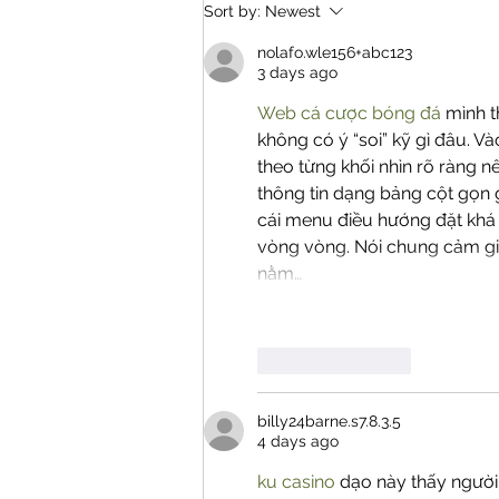
Tips Mengatasi Si Kecil
Sort by:
Newest
yang Pilih-pilih Makanan
nolafo.wle156+abc123
3 days ago
Web cá cược bóng đá
 mình 
không có ý “soi” kỹ gì đâu. Và
theo từng khối nhìn rõ ràng n
thông tin dạng bảng cột gọn g
cái menu điều hướng đặt khá
vòng vòng. Nói chung cảm gi
nằm…
Like
Reply
billy24barne.s7.8.3.5
4 days ago
ku casino
 dạo này thấy người