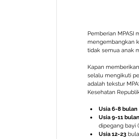
Pemberian MPASI 
mengembangkan ke
tidak semua anak m
Kapan memberikan 
selalu mengikuti pe
adalah tekstur MPAS
Kesehatan Republik
Usia 6-8 bulan
Usia 9-11 bula
dipegang bayi (
Usia 12-23
 bul