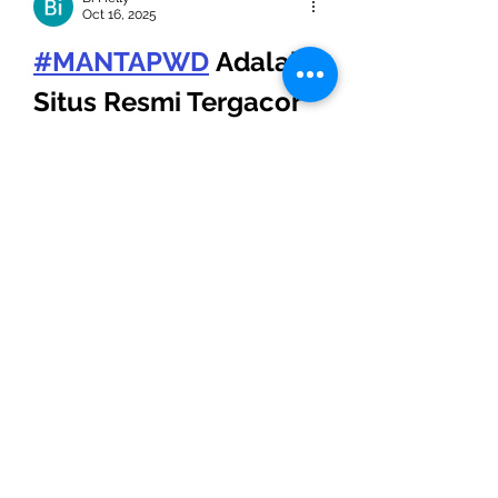
Oct 16, 2025
#MANTAPWD
 Adalah 
Situs Resmi Tergacor 
Dan Terpercaya Di 
Indonesia
🔰 
𝐃𝐀𝐅𝐓𝐀𝐑 𝐋𝐈𝐍𝐊 𝐒𝐈𝐓𝐔𝐒 
𝐆𝐀𝐂𝐎𝐑
🔰
╰─➤
LOGIN MANTAPWD
╰─➤
DAFTAR MANTAPWD
╰─➤
LINK MANTAPWD
╰─➤
LINK ALTERNATIF MANTAPWD
╰─➤
SITUS MANTAPWD RESMI
╰─➤
SITUS GACOR MANTAPWD
╰─➤
BLOGGER MANTAPWD