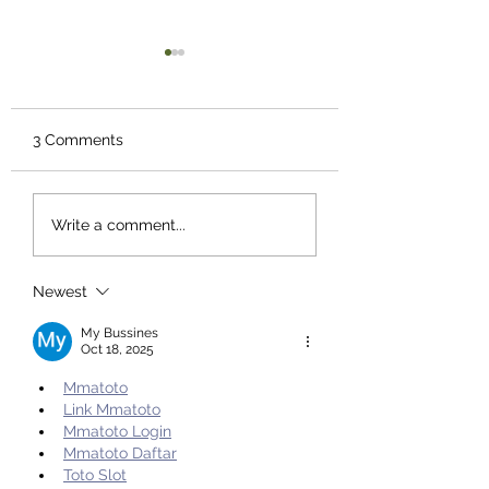
3 Comments
Bahaya Naik Tekstur
Daun Katuk dapa
Write a comment...
MPASI Terlalu Cepat,
Meningkatkan
Moms Wajib Tahu
Produksi ASI, Mit
atau Fakta?
Newest
My Bussines
Oct 18, 2025
Mmatoto
Link Mmatoto
Mmatoto Login
Mmatoto Daftar
Toto Slot