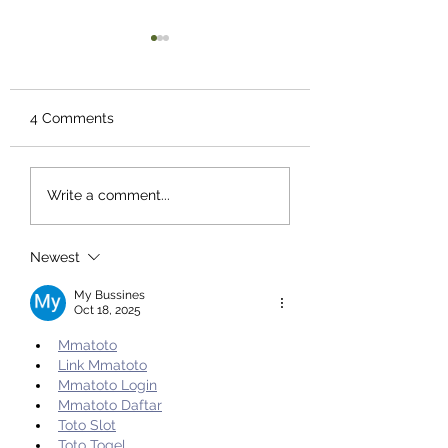
4 Comments
Bahaya Naik Tekstur
Daun Katuk dapa
Write a comment...
MPASI Terlalu Cepat,
Meningkatkan
Moms Wajib Tahu
Produksi ASI, Mit
atau Fakta?
Newest
My Bussines
Oct 18, 2025
Mmatoto
Link Mmatoto
Mmatoto Login
Mmatoto Daftar
Toto Slot
Toto Togel