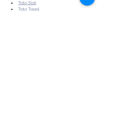
Toto Slot
Toto Togel
Toto 4D
Situs Slot
Situs Togel
Slot 4D
Slot Gacor
Slot Terpercaya
Mmatoto
Link Mmatoto
Mmatoto Login
Mmatoto Daftar
Toto Slot
Toto Togel
Toto 4D
Situs…
Show More
Like
Reply
Bi Helly