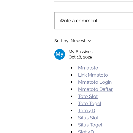
Write a comment...
Tips Mengatasi Si Kecil
Sort by:
Newest
yang Pilih-pilih Makanan
My Bussines
Oct 18, 2025
Mmatoto
Link Mmatoto
Mmatoto Login
Mmatoto Daftar
Toto Slot
Toto Togel
Toto 4D
Situs Slot
Situs Togel
Slot 4D