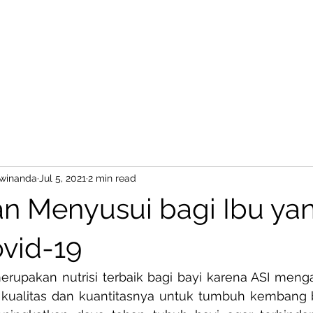
BareProducts
BareProcess
Dwinanda
Jul 5, 2021
2 min read
n Menyusui bagi Ibu ya
ovid-19
merupakan nutrisi terbaik bagi bayi karena ASI menga
 kualitas dan kuantitasnya untuk tumbuh kembang bay