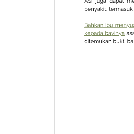
ASI juga dapat me
penyakit, termasuk 
Bahkan Ibu menyusu
kepada bayinya
 as
ditemukan bukti bah