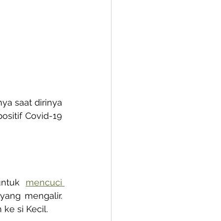
a saat dirinya 
sitif Covid-19 
ntuk 
mencuci 
ang mengalir. 
ke si Kecil.