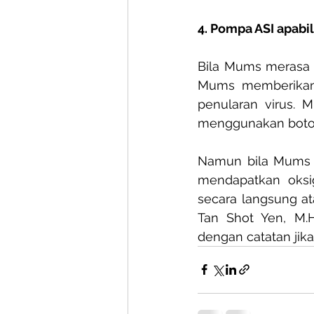
4. Pompa ASI apabi
Bila Mums merasa k
Mums memberikan A
penularan virus. 
menggunakan botol 
Namun bila Mums me
mendapatkan oksig
secara langsung a
Tan Shot Yen, M.
dengan catatan jika