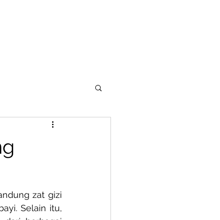
Partner with Barefood
Contact
E-Book
Career
ng
ndung zat gizi 
i. Selain itu, 