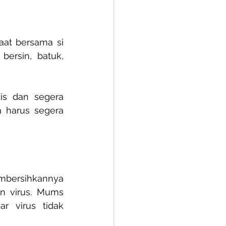
at bersama si 
ersin, batuk, 
s dan segera 
 harus segera 
bersihkannya 
 virus. Mums 
 virus tidak 